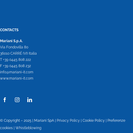
CONTACTS
Mariani S.p.A.
Via Fondovilla 80
36010 CARRÉ (VI) Italia
T +39 0445 808 222
F +39 0445 808 232
info@mariani-it.com
www.mariani-it.com
© Copyright – 2025 | Mariani SpA |
Privacy Policy
|
Cookie Policy
|
Preferenze
cookies
|
Whistleblowing