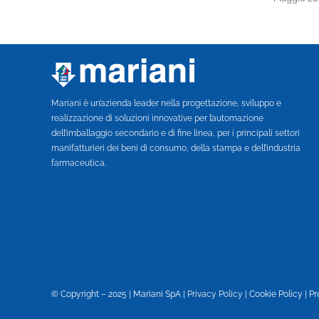
Mariani è un’azienda leader nella progettazione, sviluppo e
realizzazione di soluzioni innovative per l’automazione
dell’imballaggio secondario e di fine linea, per i principali settori
manifatturieri dei beni di consumo, della stampa e dell’industria
farmaceutica.
© Copyright – 2025 | Mariani SpA |
Privacy Policy
|
Cookie Policy
|
Pr