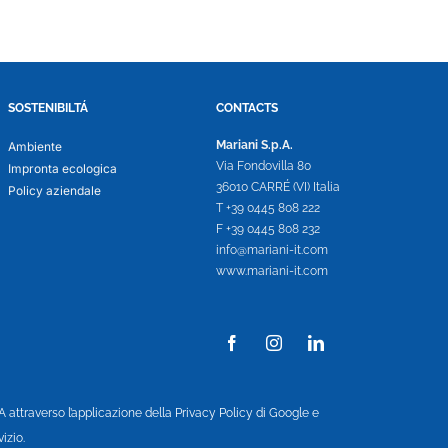
SOSTENIBILTÁ
CONTACTS
Mariani S.p.A.
Ambiente
Via Fondovilla 80
Impronta ecologica
36010 CARRÉ (VI) Italia
Policy aziendale
T +39 0445 808 222
F +39 0445 808 232
info@mariani-it.com
www.mariani-it.com
attraverso l’applicazione della Privacy Policy di Google e
izio.