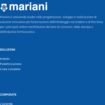
Mariani è un’azienda leader nella progettazione, sviluppo e realizzazione di
soluzioni innovative per l’automazione dell’imballaggio secondario e di fine linea,
per i principali settori manifatturieri dei beni di consumo, della stampa e
dell’industria farmaceutica.
SOLUZIONI
Imballo
Pallettizzazione
Linee complete
CORPORATE
L’azienda