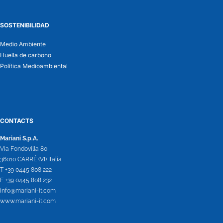
SOSTENIBILIDAD
Medio Ambiente
Huella de carbono
Política Medioambiental
CONTACTS
Mariani S.p.A.
Via Fondovilla 80
36010 CARRÉ (VI) Italia
T +39 0445 808 222
F +39 0445 808 232
info@mariani-it.com
www.mariani-it.com