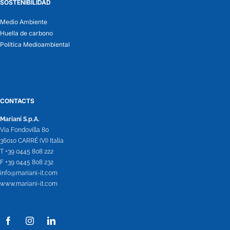
SOSTENIBILIDAD
Medio Ambiente
Huella de carbono
Política Medioambiental
CONTACTS
Mariani S.p.A.
Via Fondovilla 80
36010 CARRÉ (VI) Italia
T +39 0445 808 222
F +39 0445 808 232
info@mariani-it.com
www.mariani-it.com