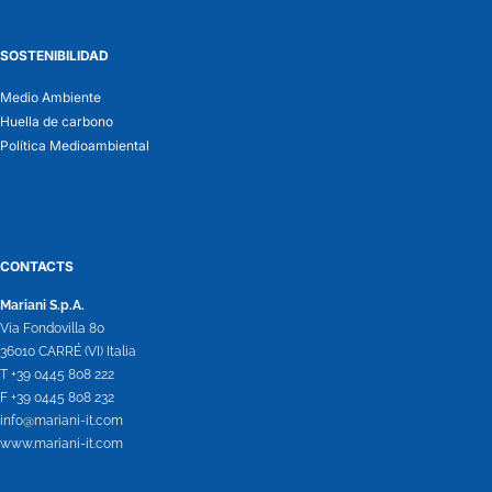
SOSTENIBILIDAD
Medio Ambiente
Huella de carbono
Política Medioambiental
CONTACTS
Mariani S.p.A.
Via Fondovilla 80
36010 CARRÉ (VI) Italia
T +39 0445 808 222
F +39 0445 808 232
info@mariani-it.com
www.mariani-it.com